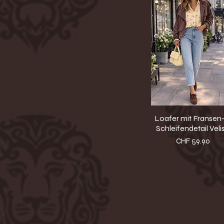
Loafer mit Fransen-
Schleifendetail Veli
Preis
CHF 59.90