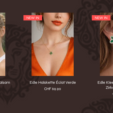
NEW IN
NEW IN
balsam
Edle Halskette Éclat Verde
Edle Kle
Zirk
Preis
CHF 69.90