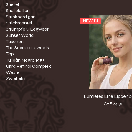
Stiefel
Stiefeletten
Strickcardigan
NEW IN
Strickmantel
Strümpfe & Legwear
Sunset World
Taschen
The Sevaura -sweets-
Top
Tulipãn Negro 1953
Ultra Retinol Complex
Weste
Zweiteiler
Lumières Line Lippen
Preis
CHF 24.90