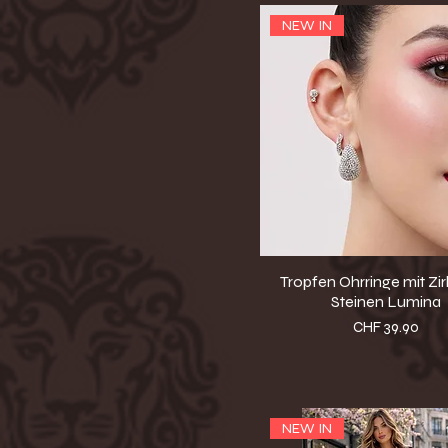
NEW IN
Tropfen Ohrringe mit Zi
Steinen Lumina
Preis
CHF 39.90
NEW IN