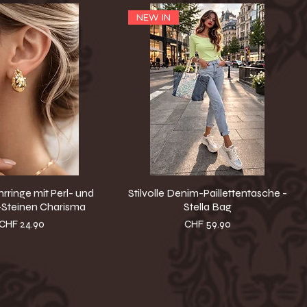
NEW IN
rringe mit Perl- und
Stilvolle Denim-Paillettentasche -
-Steinen Charisma
Stella Bag
Preis
Preis
CHF 24.90
CHF 59.90