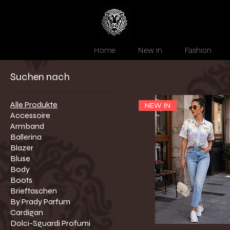
Home
New In
Fashion
Suchen nach
Alle Produkte
NEW IN
Accessoire
Armband
Ballerina
Blazer
Bluse
Body
Boots
Brieftaschen
By Prady Parfum
Cardigan
Dolci-Sguardi Profumi