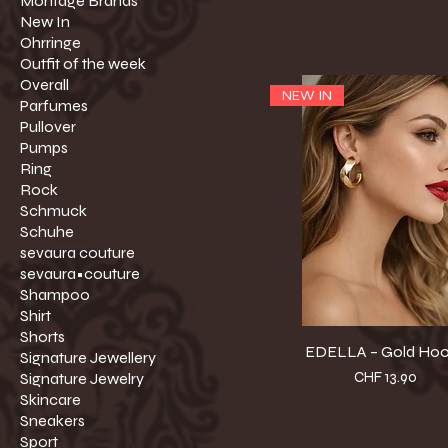
Montage Brands
New In
Ohrringe
Outfit of the week
Overall
NEW IN
Parfumes
Pullover
Pumps
Ring
Rock
Schmuck
Schuhe
sevaura couture
sevaura•couture
Shampoo
Shirt
Shorts
EDELLA – Gold Ho
Signature Jewellery
Preis
CHF 13.90
Signature Jewelry
Skincare
Sneakers
Sport