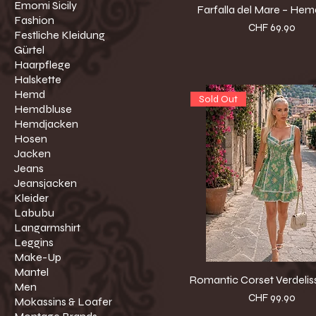
Emomi Sicily
Farfalla del Mare – He
Fashion
Preis
CHF 69.90
Festliche Kleidung
Gürtel
Haarpflege
Halskette
Hemd
Sold Out
Hemdbluse
Hemdjacken
Hosen
Jacken
Jeans
Jeansjacken
Kleider
Labubu
Langarmshirt
Leggins
Make-Up
Mantel
Romantic Corset Verdelis
Men
Preis
CHF 99.90
Mokassins & Loafer