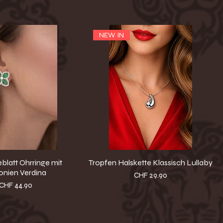
NEW IN
eblatt Ohrringe mit
Tropfen Halskette Klassisch Lullaby
onien Verdina
Preis
CHF 29.90
Preis
CHF 44.90