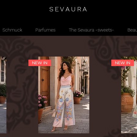
SEVAURA
Schmuck
Parfumes
The Sevaura -sweets-
Beau
NEW IN
NEW IN