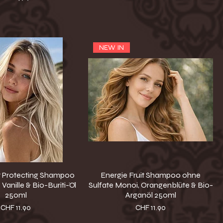
NEW IN
it Protecting Shampoo
Energie Fruit Shampoo ohne
Vanille & Bio-Buriti-Öl
Sulfate Monoi, Orangenblüte & Bio-
250ml
Arganöl 250ml
Preis
Preis
CHF 11.90
CHF 11.90