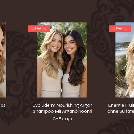
NEW IN
NEW IN
ops
Evoluderm Nourishing Argan
Energie Fru
Shampoo Mit Arganöl 100ml
ohne Sulfate 
Preis
CHF 10.90