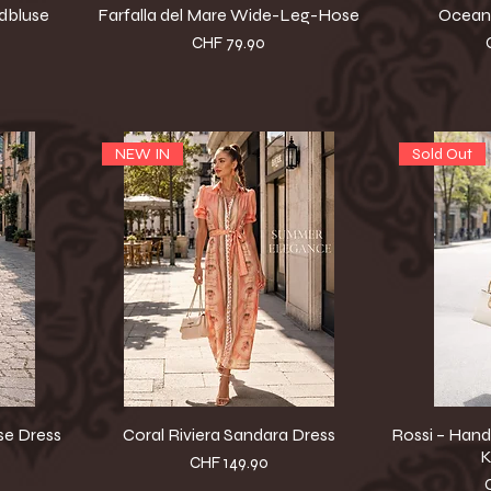
mdbluse
Farfalla del Mare Wide-Leg-Hose
Ocean 
Preis
CHF 79.90
NEW IN
Sold Out
se Dress
Coral Riviera Sandara Dress
Rossi – Han
K
Preis
CHF 149.90
P