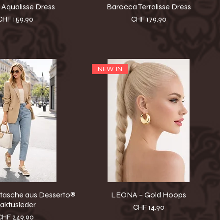
Aqualisse Dress
Barocca Terralisse Dress
Preis
Preis
CHF 159.90
CHF 179.90
NEW IN
dtasche aus Desserto®
LEONA – Gold Hoops
aktusleder
Preis
CHF 14.90
reis
CHF 249.90