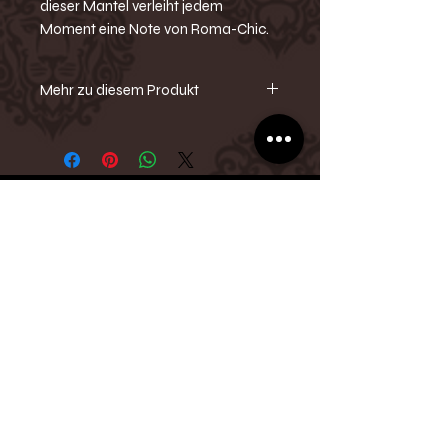
dieser Mantel verleiht jedem
Moment eine Note von Roma-Chic.
Mehr zu diesem Produkt
-Kurzmantel
-Langarm
-Reverskragen
-Doppelreihig
-Knöpfe
-Bindegürtel / Taillengürtel
-Schulterpolster
-Eingrifftaschen
SEVAURA
-Weiches Wildlederimitat