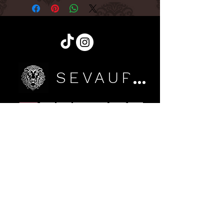
sportlichen Stil – die wunderschöne
Strickjacke mit Jeansbesatz und
Kragen. Ein vielseitiges Stück, das
perfekt zu allem passt!
SEVAURA
Sign up for Updates
Register yourself for news
By signing up, you accept the terms of Sevaura's
Privacy Policy and consent to receive Sevaura e-mails
with access to our latest collections, events and