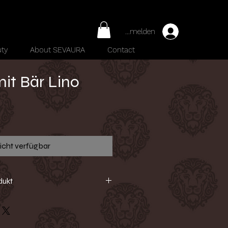
Anmelden
ty
About SEVAURA
Contact
mit Bär Lino
reis
icht verfügbar
dukt
lieben: Mit kuscheligem Bären-
 zarten Perlen und einem kurzen
r Stil und Gemütlichkeit. Ein