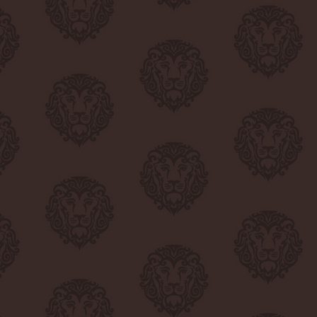
 anschmiegsames Design –
te Eleganz.