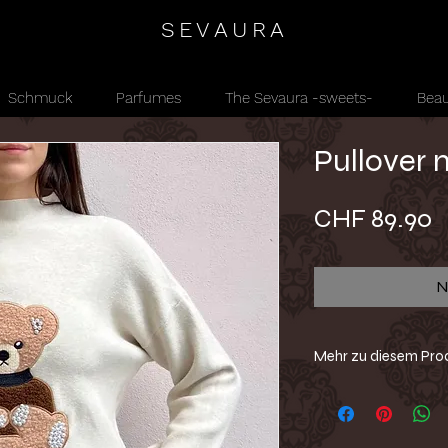
SEVAURA
Schmuck
Parfumes
The Sevaura -sweets-
Beau
Pullover 
P
CHF 89.90
N
Mehr zu diesem Pro
Ein Pullover zum Ver
Besatz, verziert mit
Stehkragen, vereint e