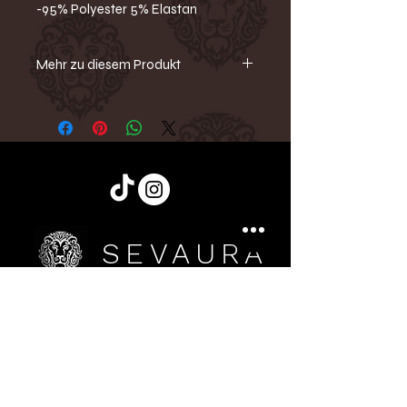
-95% Polyester 5% Elastan
Mehr zu diesem Produkt
Palazzo-Hose mit Allover-Pailletten
– ein echter Hingucker! Diese
fliessende, glamouröse Hose aus
Italien überzeugt mit einem
elastischen Bund und schimmernden
Pailletten, die für einen
atemberaubenden Look sorgen.
Perfekt für besondere Anlässe und
SEVAURA
elegante Outfits.
Sign up for Updates