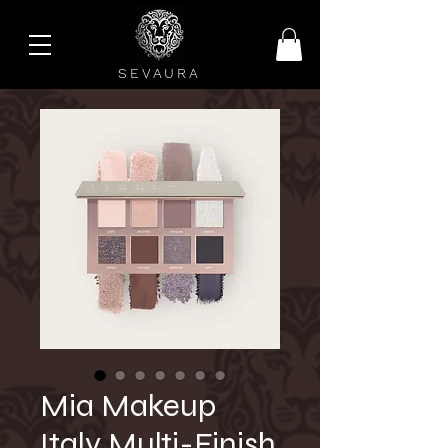
SEVAURA
Mia Makeup
Italy Multi-Finish