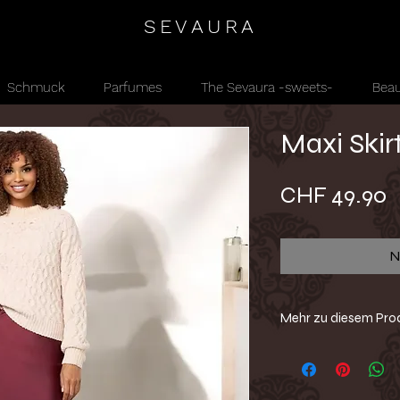
SEVAURA
Schmuck
Parfumes
The Sevaura -sweets-
Beau
Maxi Skir
P
CHF 49.90
N
Mehr zu diesem Pro
-Pull on Style
-Satinrock
-Fliessender Schnitt