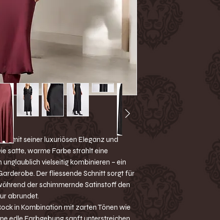
-Edler Glanz
der mit seiner luxuriösen Eleganz und
ie satte, warme Farbe strahlt eine
 unglaublich vielseitig kombinieren – ein
arderobe. Der fliessende Schnitt sorgt für
 während der schimmernde Satinstoff den
ur abrundet.
ock in Kombination mit zarten Tönen wie
ine edle Farbgebung sanft unterstreichen.