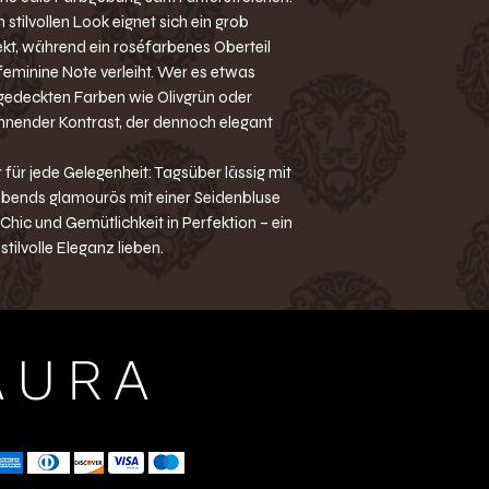
stilvollen Look eignet sich ein grob
fekt, während ein roséfarbenes Oberteil
eminine Note verleiht. Wer es etwas
 gedeckten Farben wie Olivgrün oder
nnender Kontrast, der dennoch elegant
r für jede Gelegenheit: Tagsüber lässig mit
abends glamourös mit einer Seidenbluse
 Chic und Gemütlichkeit in Perfektion – ein
stilvolle Eleganz lieben.
AURA