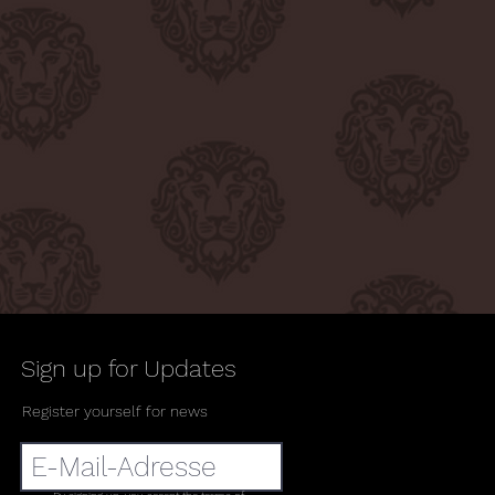
Sign up for Updates
Register yourself for news