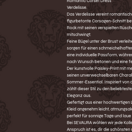
Romantic Corset Dress
Verdelisse.
Das Verdelisse vereint romantisch
figurbetonte Corsagen-Schnitt bet
Rock mit seinen verspielten Rüs
mitschwingt.
Feine Bügel unter der Brust verle
sorgen für einen schmeichelhaften
eine individuelle Passform, währen
nach Wunsch betonen und eine fe
Der kunstvolle Paisley-Print mit 
seinen unverwechselbaren Charak
Sommer-Essential. Inspiriert von 
zählt dieser Stil zu den beliebtest
Eleganz aus.
Gefertigt aus einer hochwertigen
Kleid angenehm leicht, atmungsak
perfekt für sonnige Tage und la
Bei SEVAURA wählen wir jede Kolle
Anspruch ist es, dir die schönsten