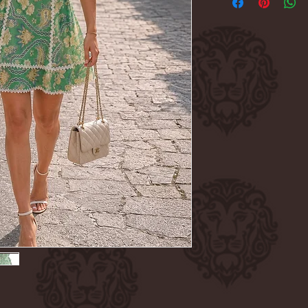
-Corset-Look
-Bügel-Detail
-Verstellbare Träger
-Taillenbindung
-Paisley-Print
-Atmungsaktiv
-Figurbetont
-Feminin
-Elegant & zeitlos
-65% Baumwolle 35