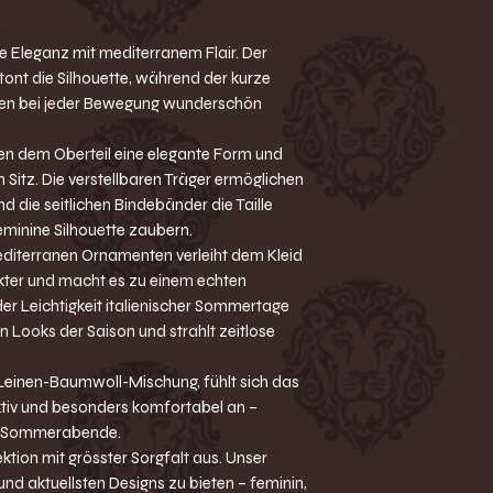
e Eleganz mit mediterranem Flair. Der
ont die Silhouette, während der kurze
chen bei jeder Bewegung wunderschön
ihen dem Oberteil eine elegante Form und
 Sitz. Die verstellbaren Träger ermöglichen
d die seitlichen Bindebänder die Taille
minine Silhouette zaubern.
mediterranen Ornamenten verleiht dem Kleid
ter und macht es zu einem echten
der Leichtigkeit italienischer Sommertage
en Looks der Saison und strahlt zeitlose
 Leinen-Baumwoll-Mischung, fühlt sich das
tiv und besonders komfortabel an –
ue Sommerabende.
ktion mit grösster Sorgfalt aus. Unser
 und aktuellsten Designs zu bieten – feminin,