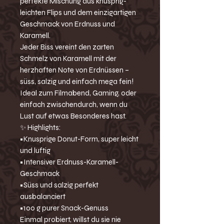
perfekte Mischung aus knusprig-
leichten Flips und dem einzigartigen
Geschmack von Erdnuss und
Karamell.
Jeder Biss vereint den zarten
Schmelz von Karamell mit der
herzhaften Note von Erdnüssen –
süss, salzig und einfach mega fein!
Ideal zum Filmabend, Gaming, oder
einfach zwischendurch, wenn du
Lust auf etwas Besonderes hast.
✨ Highlights:
•Knusprige Donut-Form, super leicht
und luftig
•Intensiver Erdnuss-Karamell-
Geschmack
•Süss und salzig perfekt
ausbalanciert
•100 g purer Snack-Genuss
Einmal probiert, willst du sie nie