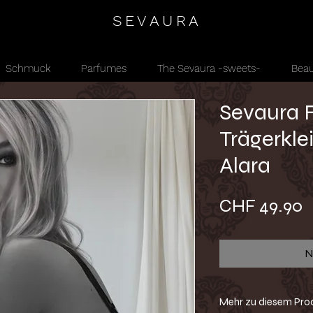
SEVAURA
Schmuck
Parfumes
The Sevaura -sweets-
Beau
Sevaura 
Trägerkle
Alara
P
CHF 49.90
N
Mehr zu diesem Pro