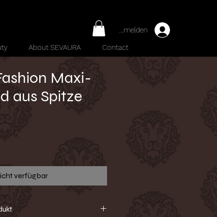
Anmelden
ty
About SEVAURA
Contact
Fashion Maxi-
id aus Spitze
reis
icht verfügbar
dukt