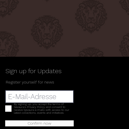
Sign up for Updates
Register yourself for news
By signing up, you accept the terms of
Sevaura's Privacy Policy and consent to
receive Sevaura e-mails with access to our
latest collections, events and initiatives.
Confirm now