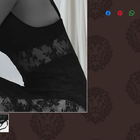
Dieses Trägerspitzen
Blumenmuster ist e
absolutes Must-Have
kombinieren: mit ein
eleganten Touch, mit
einen lässigen Look
Kleid darunter für e
Kombiniert mit klob
Statement. In Italien
das Stil und Vielseiti