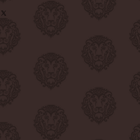
kleid mit dem einzigartigen
in wahres Modewunder – ein
. Es lässt sich mühelos
em langen Blazer für einen
 Hotpants oder Shirt darüber für
 oder mit einem feinen schwarzen
inen aufregenden Layering-Effekt.
igen Boots wird es zum perfekten
 ist es ein wahres Mode-Highlight,
gkeit in einem vereint.