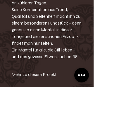
an kühleren Tagen.
Seine Kombination aus Trend,
Qualität und Seltenheit macht ihn zu
einem besonderen Fundstück – denn
genau so einen Mantel, in dieser
Länge und dieser schönen Filzoptik,
findet man nur selten.
Ein Mantel für alle, die Stil lieben –
und das gewisse Etwas suchen. 🤎
Mehr zu diesem Projekt
-Kurzmantel
-Langarm
-Filzoptik
-Gefüttert
-Knöpfe
- Bindegürtel
- Taschen
-Winddicht