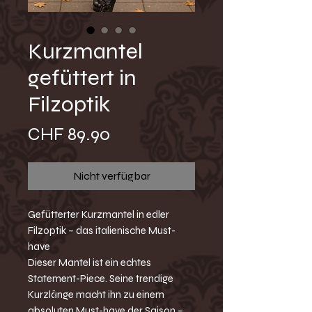
Kurzmantel
gefüttert in
Filzoptik
Preis
CHF 89.90
Nicht verfügbar
Gefütterter Kurzmantel in edler
Filzoptik – das italienische Must-
have
Dieser Mantel ist ein echtes
Statement-Piece. Seine trendige
Kurzlänge macht ihn zu einem
absoluten Must-have der Saison –